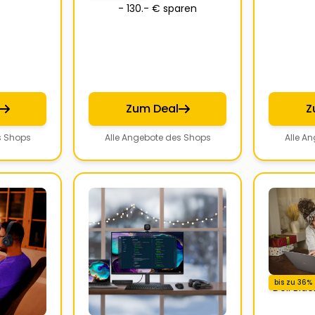
- 130.- € sparen
Zum Deal
Z
s Shops
Alle Angebote des Shops
Alle A
bis zu 36%
Dell Bla