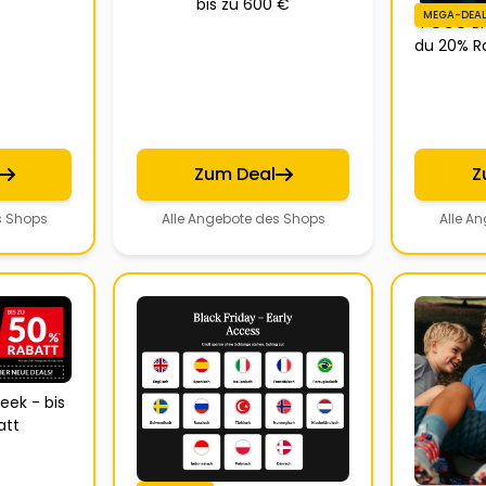
bis zu 600 €
MEGA-DEAL
POCO Bl
du 20% Ra
Zum Deal
Z
s Shops
Alle Angebote des Shops
Alle A
eek - bis
att