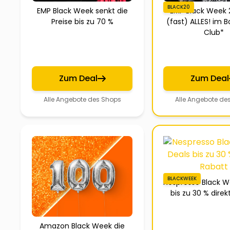
BLACK20
EMP Black Week senkt die
EMP Black Week 
Preise bis zu 70 %
(fast) ALLES! im 
Club*
Zum Deal
Zum Deal
Alle Angebote des Shops
Alle Angebote de
BLACKWEEK
Nespresso Black W
bis zu 30 % direk
Amazon Black Week die