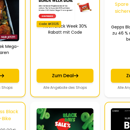
Code: BF2025
Neoh Black Week 30%
Gepps Bl
Rabatt mit Code
zu 46 % 
b
eek Mega-
paren
Zum Deal
Z
s Shops
Alle Angebote des Shops
Alle A