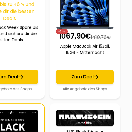
ack Week Spare bis
-24%
und sichere dir die
1067,90
€
1410,76
€
esten Deals
Apple MacBook Air 15Zoll,
16GB - Mitternacht
um Deal
Zum Deal
ngebote des Shops
Alle Angebote des Shops
EMP Black Friday -