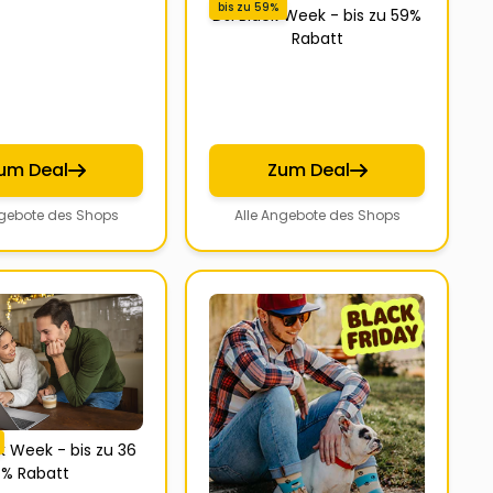
bis zu 59%
DJI Black Week - bis zu 59%
Rabatt
um Deal
Zum Deal
ngebote des Shops
Alle Angebote des Shops
ck Week - bis zu 36
% Rabatt