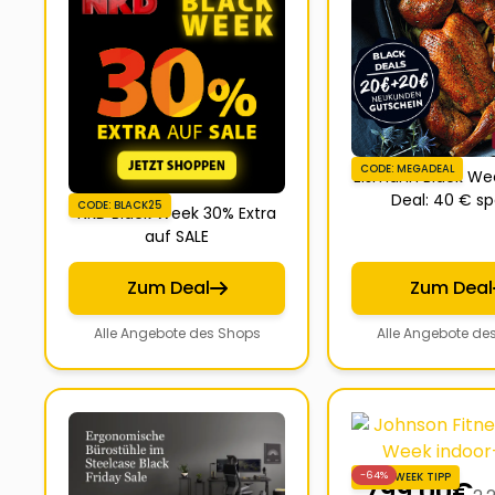
CODE: MEGADEAL
Eismann Black W
Deal: 40 € s
CODE: BLACK25
NKD Black Week 30% Extra
auf SALE
Zum Deal
Zum Deal
Alle Angebote des Shops
Alle Angebote de
-64%
BLACKWEEK TIPP
799,00
€