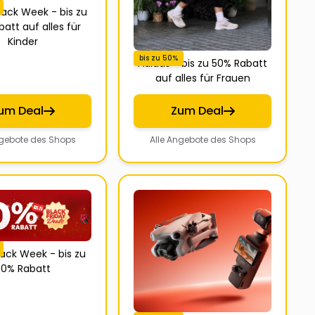
lack Week - bis zu
att auf alles für
Kinder
bis zu 50%
Adidas - bis zu 50% Rabatt
auf alles für Frauen
um Deal
Zum Deal
ngebote des Shops
Alle Angebote des Shops
ack Week - bis zu
0% Rabatt