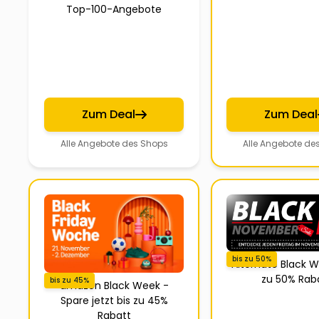
Top-100-Angebote
Zum Deal
Zum Deal
Alle Angebote des Shops
Alle Angebote de
bis zu 50%
Alternate Black W
zu 50% Rab
bis zu 45%
amazon Black Week -
Spare jetzt bis zu 45%
Rabatt