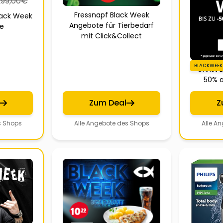
299,00
€
Fressnapf Black Week
lack Week
Angebote für Tierbedarf
ke
mit Click&Collect
BLACKWEEK
Christ 
50% a
Zum Deal
Z
s Shops
Alle Angebote des Shops
Alle A