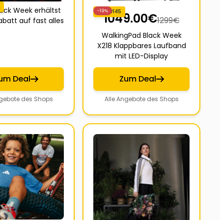
ack Week erhältst
-19%
WPBW145
1049.00
€
1299
€
batt auf fast alles
WalkingPad Black Week
X218 Klappbares Laufband
mit LED-Display
um Deal
Zum Deal
ngebote des Shops
Alle Angebote des Shops