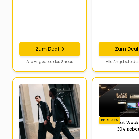
Zum Deal
Zum Deal
Alle Angebote des Shops
Alle Angebote de
bis zu 30%
Asus Black Week 
30% Rabat