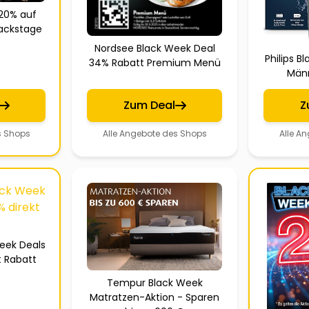
20% auf
Backstage
Nordsee Black Week Deal
Philips Bl
34% Rabatt Premium Menü
Männ
Zum Deal
Z
s Shops
Alle Angebote des Shops
Alle A
eek Deals
t Rabatt
Tempur Black Week
Matratzen-Aktion - Sparen