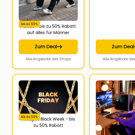
bis zu 50%
Adidas - bis zu 50% Rabatt
auf alles für Männer
Zum Deal
Zum Deal
Alle Angebote des Shops
Alle Angebote de
bis zu 50%
Flexispot Black Week - bis
zu 50% Rabatt