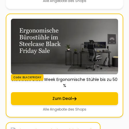
Alle Angebote des Shops
Code: BLACKFRIDAY
Steelcase Black Week Ergonomische Stühle bis zu 50
%
Zum Deal
Alle Angebote des Shops