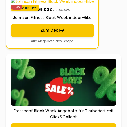
-64%
BLACKWEEK TIPP
799,00
€
2.299,00
€
Johnson Fitness Black Week indoor-Bike
Zum Deal
Alle Angebote des Shops
Fressnapf Black Week Angebote für Tierbedarf mit
Click&Collect