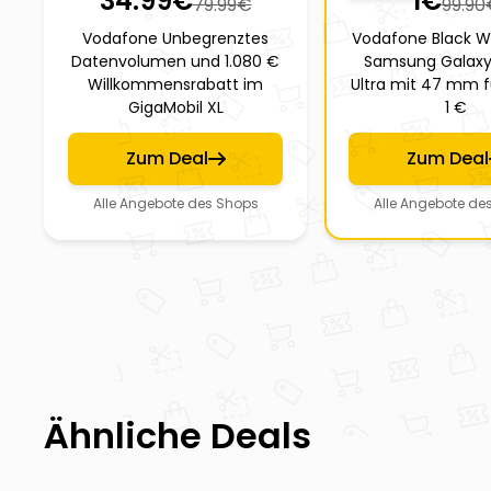
34.99
€
1
€
79.99
€
99.90
Vodafone Unbegrenztes
Vodafone Black W
Datenvolumen und 1.080 €
Samsung Galax
Willkommensrabatt im
Ultra mit 47 mm f
GigaMobil XL
1 €
Zum Deal
Zum Deal
Alle Angebote des Shops
Alle Angebote de
Ähnliche Deals