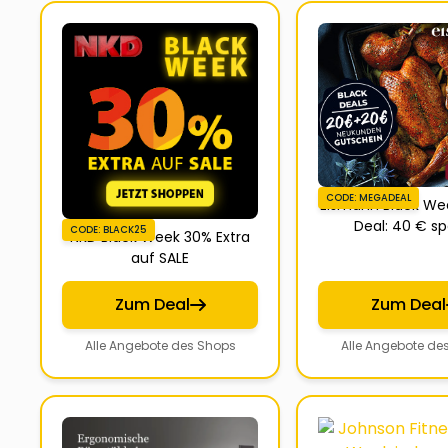
CODE: MEGADEAL
Eismann Black W
Deal: 40 € s
CODE: BLACK25
NKD Black Week 30% Extra
auf SALE
Zum Deal
Zum Deal
Alle Angebote des Shops
Alle Angebote de