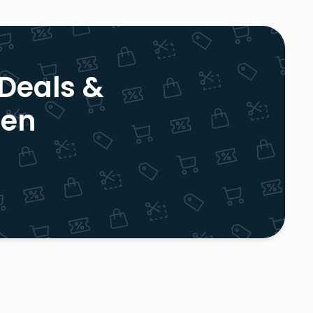
 Deals &
ren