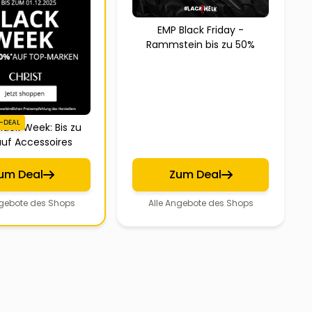
EMP Black Friday -
Rammstein bis zu 50%
-DEAL
Black Week: Bis zu
uf Accessoires
um Deal
Zum Deal
ngebote des Shops
Alle Angebote des Shops