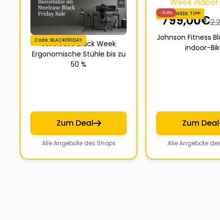
-64%
BLACKWEEK TIPP
799,00
€
2.
Johnson Fitness B
Code: BLACKFRIDAY
Steelcase Black Week
indoor-Bi
Ergonomische Stühle bis zu
50 %
Zum Deal
Zum Deal
Alle Angebote des Shops
Alle Angebote de