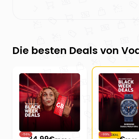
Die besten Deals von
Vo
-56%
-99%
MEGA DEAL