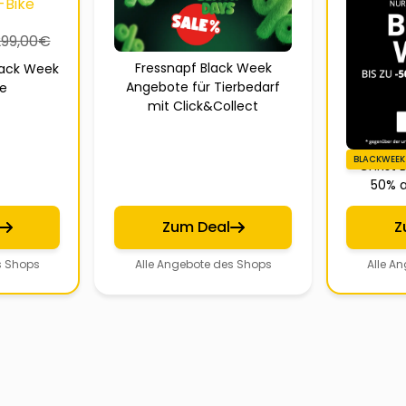
299,00
€
Fressnapf Black Week
lack Week
Angebote für Tierbedarf
ke
mit Click&Collect
BLACKWEEK
Christ 
50% a
Zum Deal
Z
s Shops
Alle Angebote des Shops
Alle A