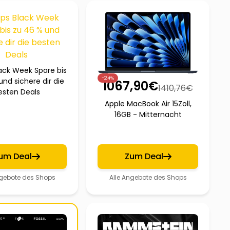
ack Week Spare bis
-24%
und sichere dir die
1067,90
€
1410,76
€
esten Deals
Apple MacBook Air 15Zoll,
16GB - Mitternacht
um Deal
Zum Deal
ngebote des Shops
Alle Angebote des Shops