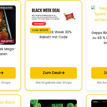
Code: BF2025
Neoh Black Week 30%
Gepps Bl
Rabatt mit Code
zu 46 % 
b
eek Mega-
paren
Zum Deal
Z
s Shops
Alle Angebote des Shops
Alle A