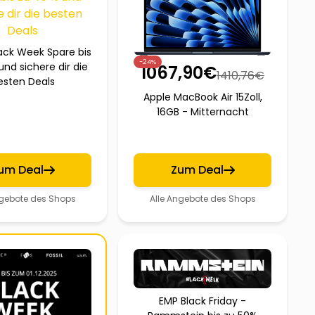
ack Week Spare bis
-24%
und sichere dir die
1067,90
€
1410,76
€
esten Deals
Apple MacBook Air 15Zoll,
16GB - Mitternacht
um Deal
Zum Deal
ngebote des Shops
Alle Angebote des Shops
EMP Black Friday -