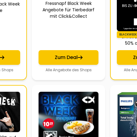
Fressnapf Black Week
lack Week
Angebote für Tierbedarf
ke
mit Click&Collect
BLACKWEEK
Christ 
50% a
Zum Deal
Z
s Shops
Alle Angebote des Shops
Alle A