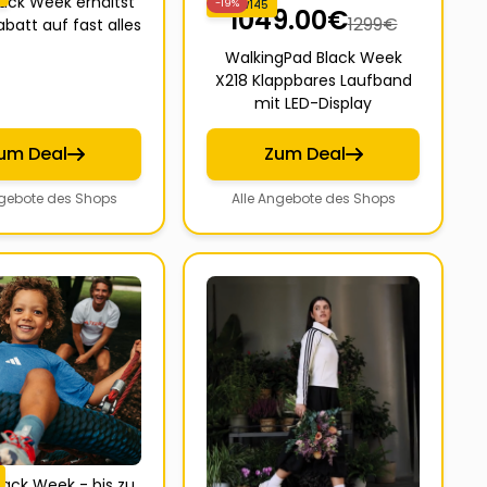
ack Week erhältst
-19%
WPBW145
1049.00
€
1299
€
batt auf fast alles
WalkingPad Black Week
X218 Klappbares Laufband
mit LED-Display
um Deal
Zum Deal
ngebote des Shops
Alle Angebote des Shops
lack Week - bis zu