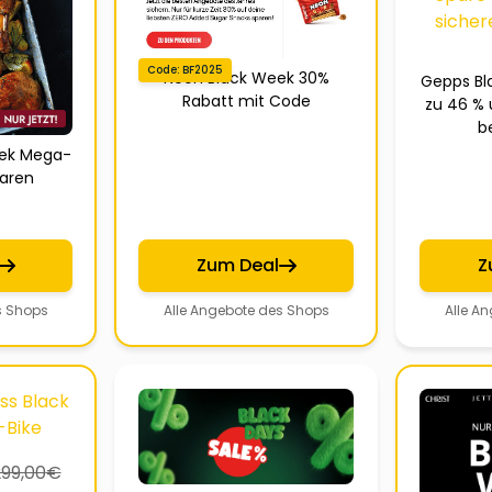
Code: BF2025
Neoh Black Week 30%
Gepps Bl
Rabatt mit Code
zu 46 % 
b
eek Mega-
paren
Zum Deal
Z
s Shops
Alle Angebote des Shops
Alle A
299,00
€