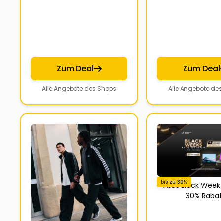
Zum Deal
Zum Deal
Alle Angebote des Shops
Alle Angebote de
bis zu 30%
Asus Black Week 
30% Rabat