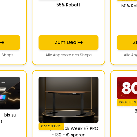
55% Rabatt
50% Rab
Zum Deal
Z
s Shops
Alle Angebote des Shops
Alle A
bis zu 80%
Temu Bl
8
- bis zu
t
Code: BFE7P3
Flexispot Black Week E7 PRO
- 130.- € sparen