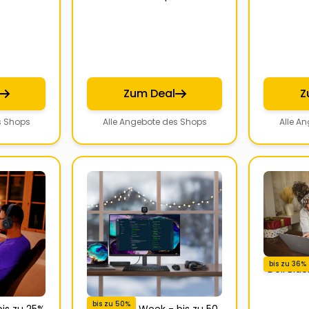
Zum Deal
Z
s Shops
Alle Angebote des Shops
Alle A
bis zu 36%
Dell Bla
bis zu 50%