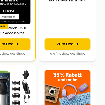
Rammstein bis zu 50%
-DEAL
Black Week: Bis zu
uf Accessoires
um Deal
Zum Deal
ngebote des Shops
Alle Angebote des Shops