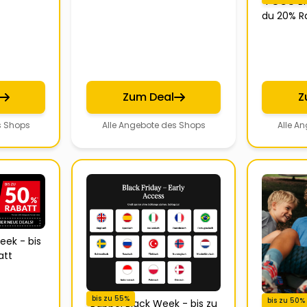
POCO Bl
du 20% Ra
Zum Deal
Z
s Shops
Alle Angebote des Shops
Alle A
eek - bis
att
bis zu 55%
bis zu 50%
Babbel Black Week - bis zu
Adidas B