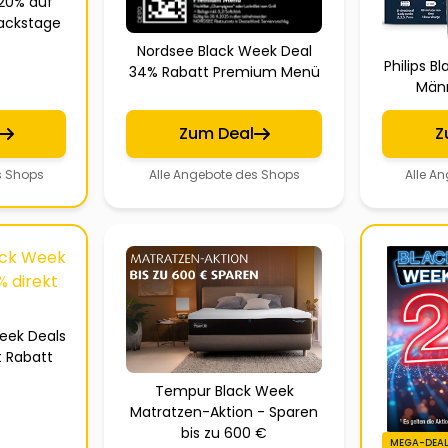
20% auf
Backstage
Nordsee Black Week Deal
Philips Bl
34% Rabatt Premium Menü
Männ
Zum Deal
Z
s Shops
Alle Angebote des Shops
Alle A
eek Deals
t Rabatt
Tempur Black Week
Matratzen-Aktion - Sparen
bis zu 600 €
MEGA-DEAL