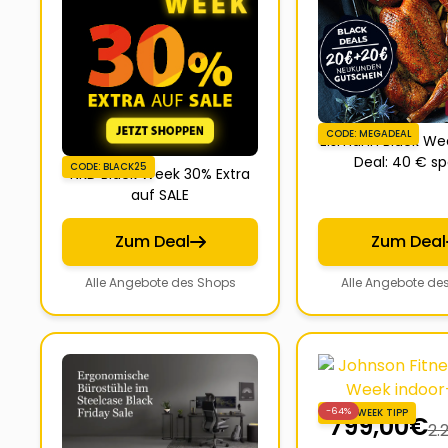
CODE: MEGADEAL
Eismann Black W
Deal: 40 € s
CODE: BLACK25
NKD Black Week 30% Extra
auf SALE
Zum Deal
Zum Deal
Alle Angebote des Shops
Alle Angebote de
-64%
BLACKWEEK TIPP
799,00
€
2.