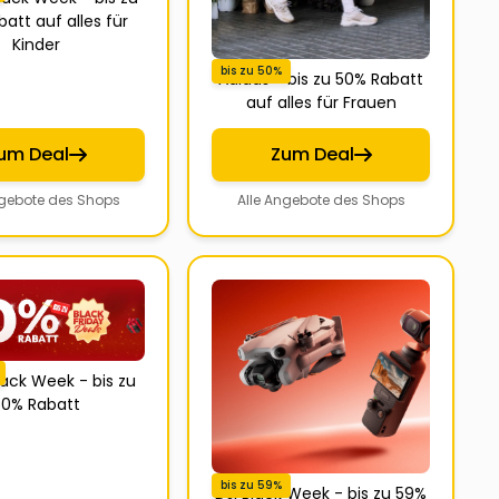
att auf alles für
Kinder
bis zu 50%
Adidas - bis zu 50% Rabatt
auf alles für Frauen
um Deal
Zum Deal
ngebote des Shops
Alle Angebote des Shops
ack Week - bis zu
0% Rabatt
bis zu 59%
DJI Black Week - bis zu 59%