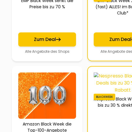
EMP Black Week senkt die
EMP Black Week 
Preise bis zu 70 %
(fast) ALLES! im 
Club*
Zum Deal
Zum Deal
Alle Angebote des Shops
Alle Angebote de
BLACKWEEK
Nespresso Black W
bis zu 30 % direk
Amazon Black Week die
Top-100-Angebote