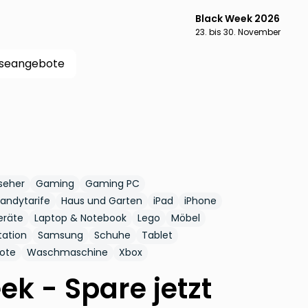
Black Week 2026
23. bis 30. November
iseangebote
seher
Gaming
Gaming PC
andytarife
Haus und Garten
iPad
iPhone
eräte
Laptop & Notebook
Lego
Möbel
tation
Samsung
Schuhe
Tablet
bote
Waschmaschine
Xbox
k - Spare jetzt