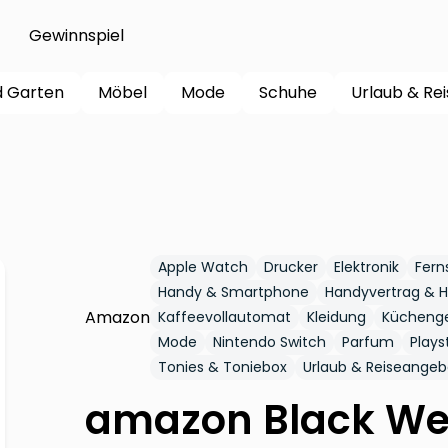
Gewinnspiel
d Garten
Möbel
Mode
Schuhe
Urlaub & Re
Apple Watch
Drucker
Elektronik
Fern
Handy & Smartphone
Handyvertrag & H
Amazon
Kaffeevollautomat
Kleidung
Kücheng
Mode
Nintendo Switch
Parfum
Plays
Tonies & Toniebox
Urlaub & Reiseange
amazon Black Wee