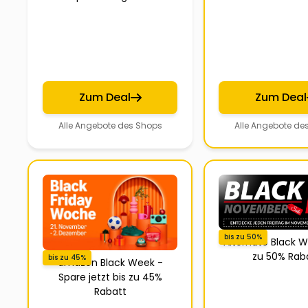
Zum Deal
Zum Deal
Alle Angebote des Shops
Alle Angebote de
bis zu 50%
Alternate Black W
zu 50% Rab
bis zu 45%
amazon Black Week -
Spare jetzt bis zu 45%
Rabatt