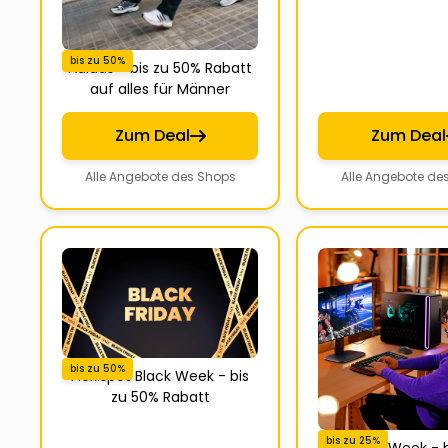
bis zu 50%
Adidas - bis zu 50% Rabatt
auf alles für Männer
Zum Deal
Zum Deal
Alle Angebote des Shops
Alle Angebote de
bis zu 50%
Flexispot Black Week - bis
zu 50% Rabatt
bis zu 25%