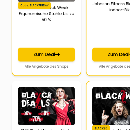
Johnson Fitness B
Code: BLACKFRIDAY
Steelcase Black Week
indoor-Bi
Ergonomische Stühle bis zu
50 %
Zum Deal
Zum Deal
Alle Angebote des Shops
Alle Angebote de
BLACK20