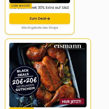
CODE: BLACK25
NKD Black Week 30% Extra auf SALE
Zum Deal
Alle Angebote des Shops