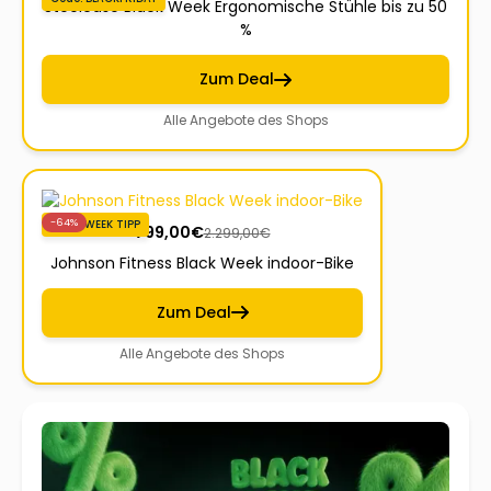
Steelcase Black Week Ergonomische Stühle bis zu 50
%
Zum Deal
Alle Angebote des Shops
-64%
BLACKWEEK TIPP
799,00
€
2.299,00
€
Johnson Fitness Black Week indoor-Bike
Zum Deal
Alle Angebote des Shops