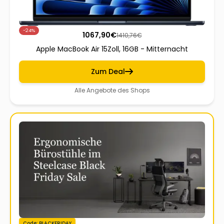
-24%
1067,90
€
1410,76
€
Apple MacBook Air 15Zoll, 16GB - Mitternacht
Zum Deal
Alle Angebote des Shops
Code: BLACKFRIDAY