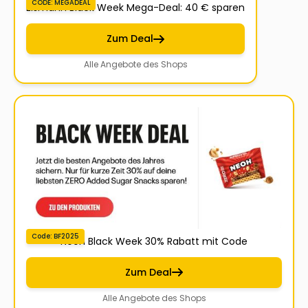
CODE: MEGADEAL
Eismann Black Week Mega-Deal: 40 € sparen
Zum Deal
Alle Angebote des Shops
Code: BF2025
Neoh Black Week 30% Rabatt mit Code
Zum Deal
Alle Angebote des Shops