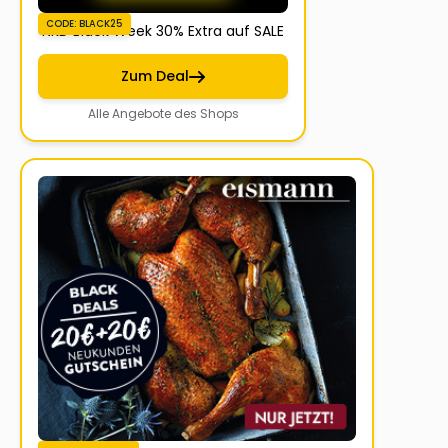
CODE: BLACK25
NKD Black Week 30% Extra auf SALE
Zum Deal
Alle Angebote des Shops