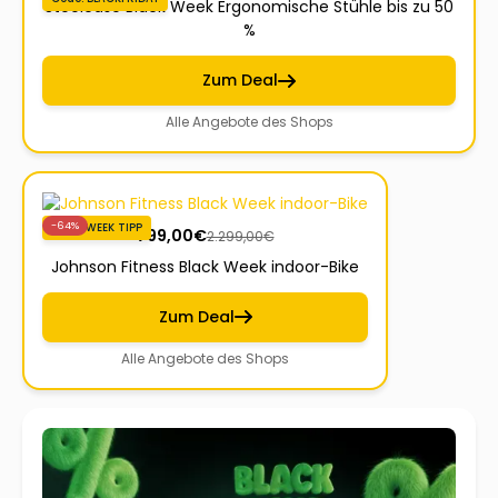
Steelcase Black Week Ergonomische Stühle bis zu 50
%
Zum Deal
Alle Angebote des Shops
-64%
BLACKWEEK TIPP
799,00
€
2.299,00
€
Johnson Fitness Black Week indoor-Bike
Zum Deal
Alle Angebote des Shops