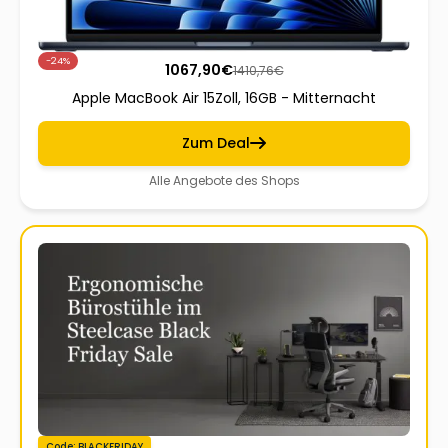
-24%
1067,90
€
1410,76
€
Apple MacBook Air 15Zoll, 16GB - Mitternacht
Zum Deal
Alle Angebote des Shops
Code: BLACKFRIDAY