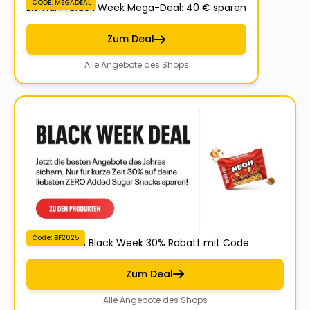
CODE: MEGADEAL
Eismann Black Week Mega-Deal: 40 € sparen
Zum Deal
Alle Angebote des Shops
Code: BF2025
Neoh Black Week 30% Rabatt mit Code
Zum Deal
Alle Angebote des Shops