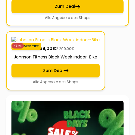
Zum Deal
Alle Angebote des Shops
-64%
BLACKWEEK TIPP
799,00
€
2.299,00
€
Johnson Fitness Black Week indoor-Bike
Zum Deal
Alle Angebote des Shops