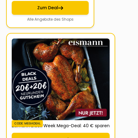
Zum Deal
Alle Angebote des Shops
CODE: MEGADEAL
Eismann Black Week Mega-Deal: 40 € sparen