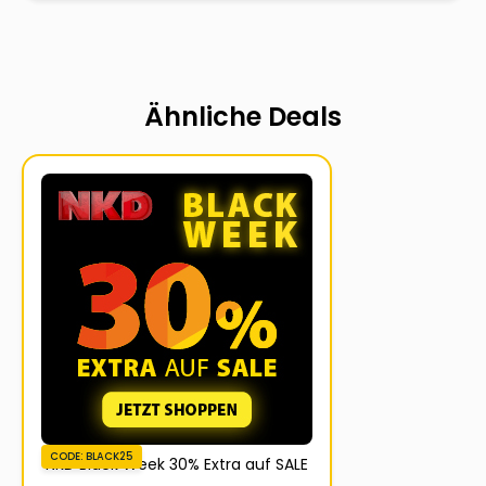
Ähnliche Deals
CODE: BLACK25
NKD Black Week 30% Extra auf SALE