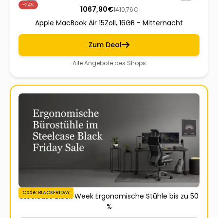
-24%
1067,90
€
1410,76
€
Apple MacBook Air 15Zoll, 16GB - Mitternacht
Zum Deal
Alle Angebote des Shops
Code: BLACKFRIDAY
Steelcase Black Week Ergonomische Stühle bis zu 50
%