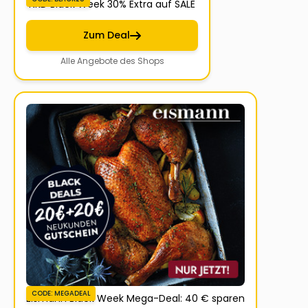
NKD Black Week 30% Extra auf SALE
Zum Deal
Alle Angebote des Shops
CODE: MEGADEAL
Eismann Black Week Mega-Deal: 40 € sparen