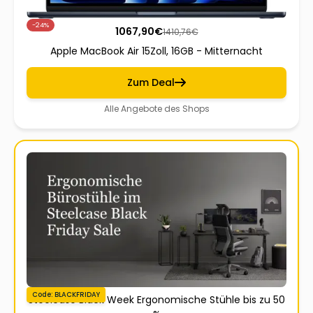
-24%
1067,90
€
1410,76
€
Apple MacBook Air 15Zoll, 16GB - Mitternacht
Zum Deal
Alle Angebote des Shops
Code: BLACKFRIDAY
Steelcase Black Week Ergonomische Stühle bis zu 50