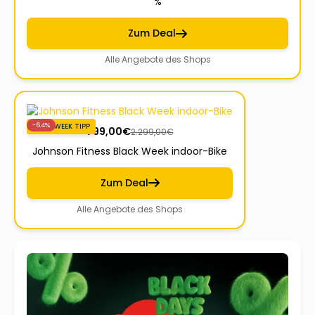
%
Zum Deal
Alle Angebote des Shops
-64%
BLACKWEEK TIPP
799,00
€
2.299,00
€
Johnson Fitness Black Week indoor-Bike
Zum Deal
Alle Angebote des Shops