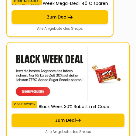
CODE: MEGADEAL
Eismann Black Week Mega-Deal: 40 € sparen
Zum Deal
Alle Angebote des Shops
Code: BF2025
Neoh Black Week 30% Rabatt mit Code
Zum Deal
Alle Angebote des Shops