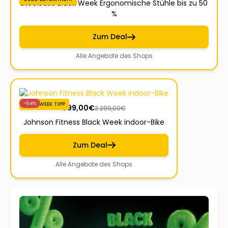
Steelcase Black Week Ergonomische Stühle bis zu 50
%
Zum Deal
Alle Angebote des Shops
-64%
BLACKWEEK TIPP
799,00
€
2.299,00
€
Johnson Fitness Black Week indoor-Bike
Zum Deal
Alle Angebote des Shops