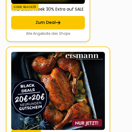
CODE: BLACK25
NKD Black Week 30% Extra auf SALE
Zum Deal
Alle Angebote des Shops