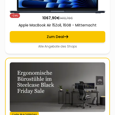
-24%
1067,90
€
1410,76
€
Apple MacBook Air 15Zoll, 16GB - Mitternacht
Zum Deal
Alle Angebote des Shops
Code: BLACKFRIDAY