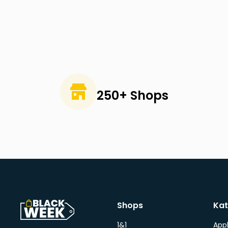
250+ Shops
Shops
Kat
1&1
App