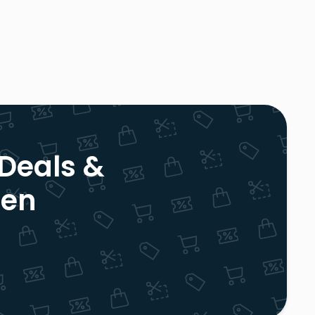
 Deals &
ren