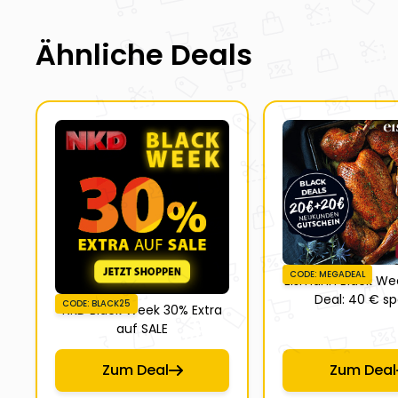
Ähnliche Deals
CODE: MEGADEAL
Eismann Black W
Deal: 40 € s
CODE: BLACK25
NKD Black Week 30% Extra
auf SALE
Zum Deal
Zum Deal