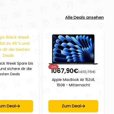
Alle Deals ansehen
ack Week Spare bis
-24%
und sichere dir die
1067,90
€
1410,76
€
esten Deals
Apple MacBook Air 15Zoll,
16GB - Mitternacht
um Deal
Zum Deal