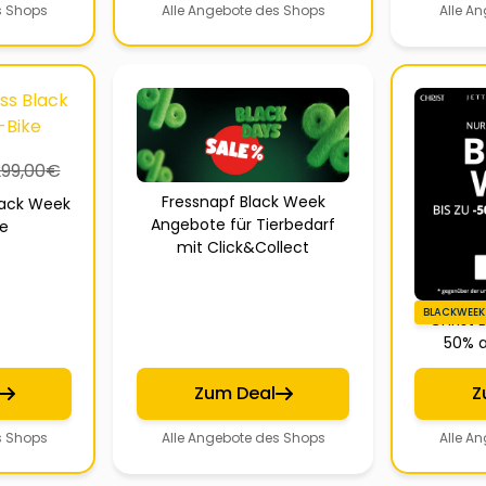
s Shops
Alle Angebote des Shops
Alle A
299,00
€
Fressnapf Black Week
lack Week
Angebote für Tierbedarf
ke
mit Click&Collect
BLACKWEEK
Christ 
50% a
Zum Deal
Z
s Shops
Alle Angebote des Shops
Alle A