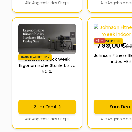
Alle Angebote des Shops
Alle Angebote de
-64%
BLACKWEEK TIPP
799,00
€
2.
Johnson Fitness B
Code: BLACKFRIDAY
Steelcase Black Week
indoor-Bi
Ergonomische Stühle bis zu
50 %
Zum Deal
Zum Deal
Alle Angebote des Shops
Alle Angebote de