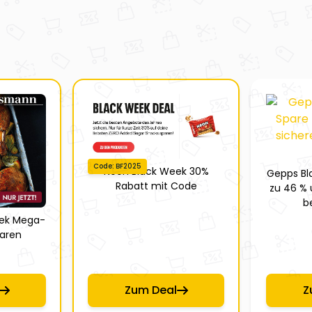
Code: BF2025
Neoh Black Week 30%
Gepps Bl
Rabatt mit Code
zu 46 % 
b
eek Mega-
paren
Zum Deal
Z