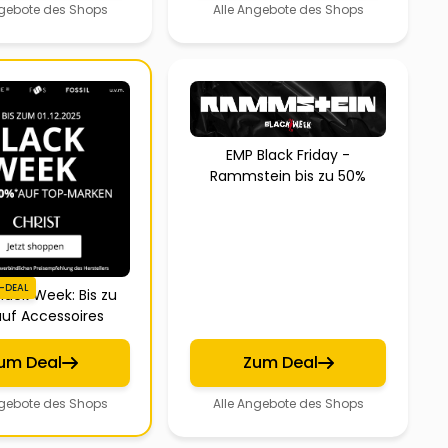
ngebote des Shops
Alle Angebote des Shops
EMP Black Friday -
Rammstein bis zu 50%
-DEAL
Black Week: Bis zu
uf Accessoires
um Deal
Zum Deal
ngebote des Shops
Alle Angebote des Shops