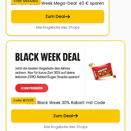
CODE: MEGADEAL
Eismann Black Week Mega-Deal: 40 € sparen
Zum Deal
Alle Angebote des Shops
Code: BF2025
Neoh Black Week 30% Rabatt mit Code
Zum Deal
Alle Angebote des Shops