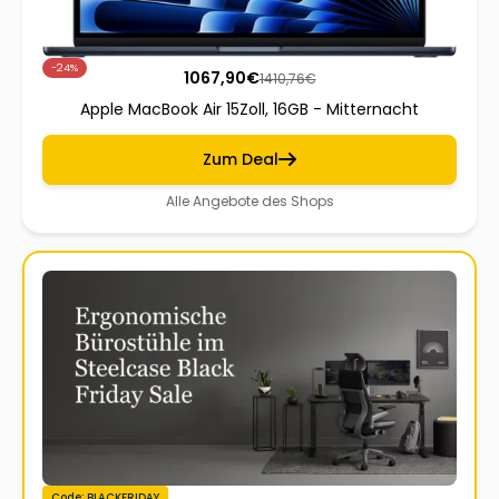
-24%
1067,90
€
1410,76
€
Apple MacBook Air 15Zoll, 16GB - Mitternacht
Zum Deal
Alle Angebote des Shops
Code: BLACKFRIDAY