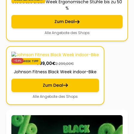
Steelcase Black Week Ergonomische Stühle bis zu 50
%
Zum Deal
Alle Angebote des Shops
-64%
BLACKWEEK TIPP
799,00
€
2.299,00
€
Johnson Fitness Black Week indoor-Bike
Zum Deal
Alle Angebote des Shops