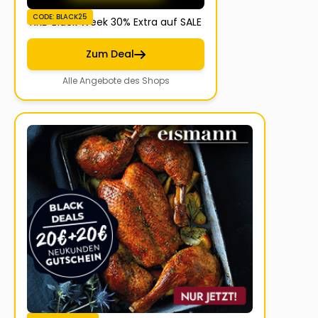
CODE: BLACK25
NKD Black Week 30% Extra auf SALE
Zum Deal
Alle Angebote des Shops