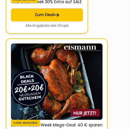
NKD Black Week 30% Extra auf SALE
Zum Deal
Alle Angebote des Shops
CODE: MEGADEAL
Eismann Black Week Mega-Deal: 40 € sparen