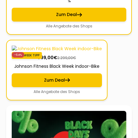
%
Zum Deal
Alle Angebote des Shops
-64%
BLACKWEEK TIPP
799,00
€
2.299,00
€
Johnson Fitness Black Week indoor-Bike
Zum Deal
Alle Angebote des Shops