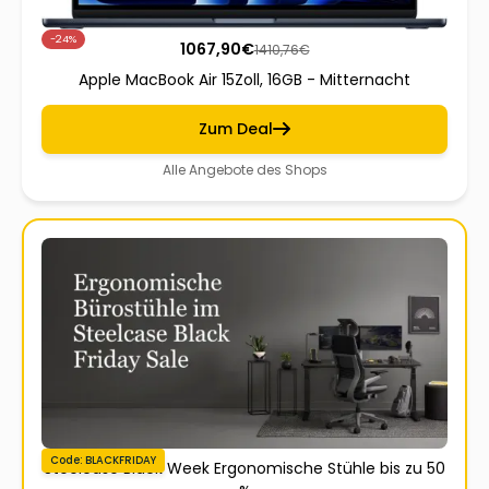
-24%
1067,90
€
1410,76
€
Apple MacBook Air 15Zoll, 16GB - Mitternacht
Zum Deal
Alle Angebote des Shops
Code: BLACKFRIDAY
Steelcase Black Week Ergonomische Stühle bis zu 50