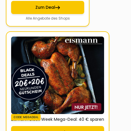
Zum Deal
Alle Angebote des Shops
CODE: MEGADEAL
Eismann Black Week Mega-Deal: 40 € sparen