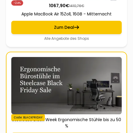
-24%
1067,90
€
1410,76
€
Apple MacBook Air 15Zoll, 16GB - Mitternacht
Zum Deal
Alle Angebote des Shops
Code: BLACKFRIDAY
Steelcase Black Week Ergonomische Stühle bis zu 50
%