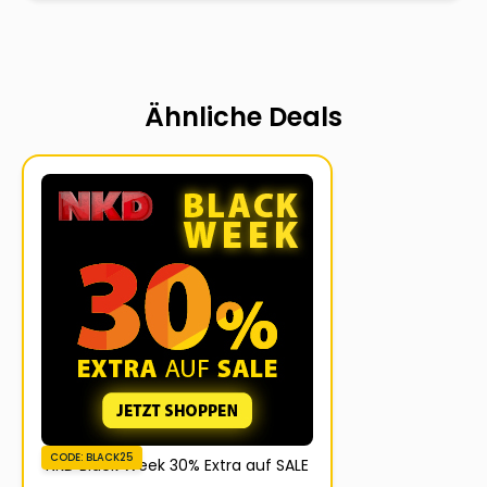
Ähnliche Deals
CODE: BLACK25
NKD Black Week 30% Extra auf SALE