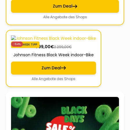
Zum Deal
Alle Angebote des Shops
-64%
BLACKWEEK TIPP
799,00
€
2.299,00
€
Johnson Fitness Black Week indoor-Bike
Zum Deal
Alle Angebote des Shops