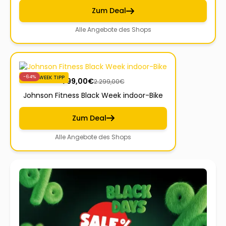
Zum Deal
Alle Angebote des Shops
-64%
BLACKWEEK TIPP
799,00
€
2.299,00
€
Johnson Fitness Black Week indoor-Bike
Zum Deal
Alle Angebote des Shops