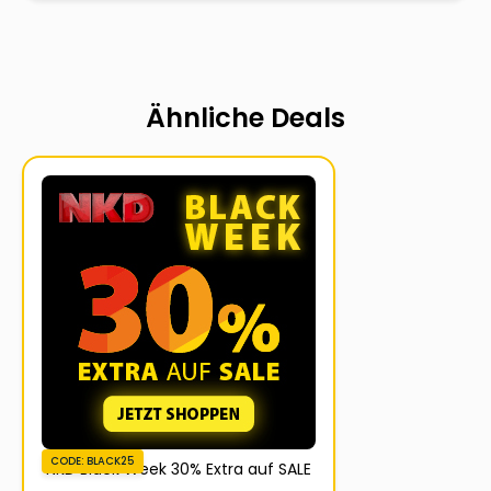
Ähnliche Deals
CODE: BLACK25
NKD Black Week 30% Extra auf SALE