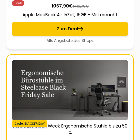
-24%
1067,90
€
1410,76
€
Apple MacBook Air 15Zoll, 16GB - Mitternacht
Zum Deal
Alle Angebote des Shops
Code: BLACKFRIDAY
Steelcase Black Week Ergonomische Stühle bis zu 50
%