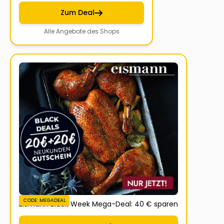
Zum Deal
Alle Angebote des Shops
CODE: MEGADEAL
Eismann Black Week Mega-Deal: 40 € sparen