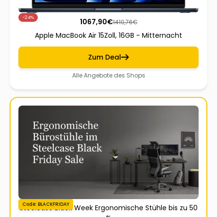
-24%
1067,90
€
1410,76
€
Apple MacBook Air 15Zoll, 16GB - Mitternacht
Zum Deal
Alle Angebote des Shops
Code: BLACKFRIDAY
Steelcase Black Week Ergonomische Stühle bis zu 50