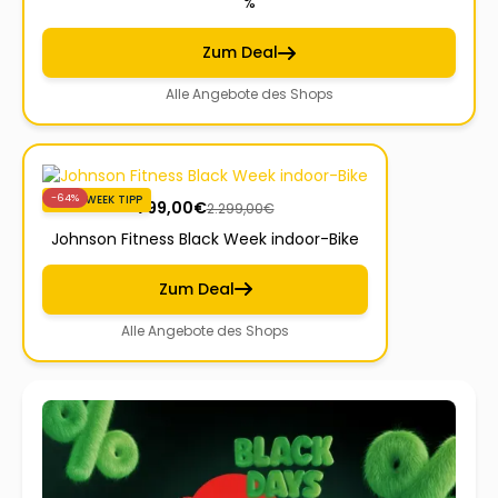
%
Zum Deal
Alle Angebote des Shops
-64%
BLACKWEEK TIPP
799,00
€
2.299,00
€
Johnson Fitness Black Week indoor-Bike
Zum Deal
Alle Angebote des Shops