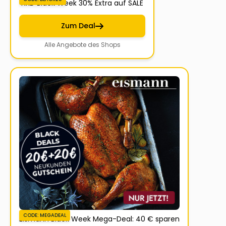
NKD Black Week 30% Extra auf SALE
Zum Deal
Alle Angebote des Shops
CODE: MEGADEAL
Eismann Black Week Mega-Deal: 40 € sparen